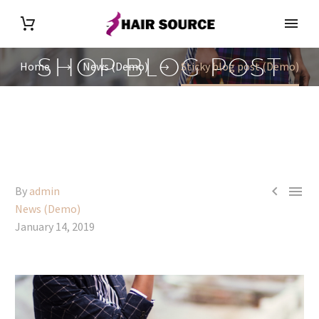
SHOP BLOG POST
Home
News (Demo)
Sticky blog post (Demo)


By
admin
News (Demo)
January 14, 2019