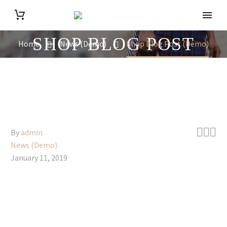
SHOP BLOG POST
Home
News (Demo)
Shop Blog Post (Demo)



By
admin
News (Demo)
January 11, 2019