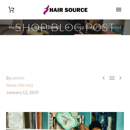
SHOP BLOG POST
Home
News (Demo)
Shop Blog Post (Demo)



By
admin
News (Demo)
January 12, 2019