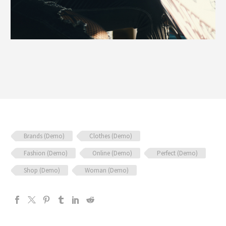
Brands (Demo)
Clothes (Demo)
Fashion (Demo)
Online (Demo)
Perfect (Demo)
Shop (Demo)
Woman (Demo)