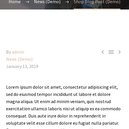
Home
News (Demo)
Shop Blog Post (Demo)



By
admin
News (Demo)
January 13, 2019
Lorem ipsum dolor sit amet, consectetur adipisicing elit,
sed do eiusmod tempor incididunt ut labore et dolore
magna aliqua. Ut enim ad minim veniam, quis nostrud
exercitation ullamco laboris nisi ut aliquip ex ea commodo
consequat. Duis aute irure dolor in reprehenderit in
voluptate velit esse cillum dolore eu fugiat nulla pariatur.