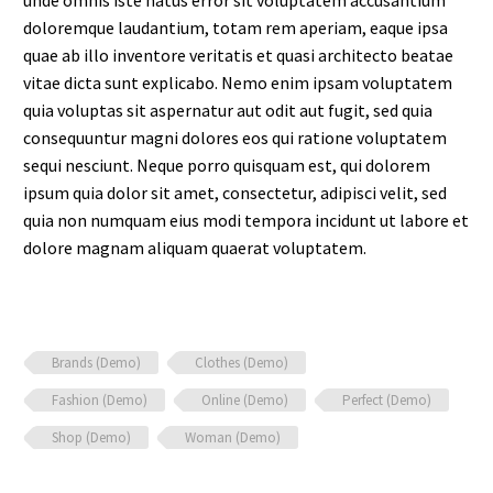
unde omnis iste natus error sit voluptatem accusantium
doloremque laudantium, totam rem aperiam, eaque ipsa
quae ab illo inventore veritatis et quasi architecto beatae
vitae dicta sunt explicabo. Nemo enim ipsam voluptatem
quia voluptas sit aspernatur aut odit aut fugit, sed quia
consequuntur magni dolores eos qui ratione voluptatem
sequi nesciunt. Neque porro quisquam est, qui dolorem
ipsum quia dolor sit amet, consectetur, adipisci velit, sed
quia non numquam eius modi tempora incidunt ut labore et
dolore magnam aliquam quaerat voluptatem.
Brands (Demo)
Clothes (Demo)
Fashion (Demo)
Online (Demo)
Perfect (Demo)
Shop (Demo)
Woman (Demo)